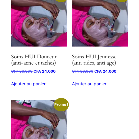
Soins HUI Douceur
Soins HUI Jeunesse
(anti-acne et taches)
(anti rides, anti age)
CFA
30.000
CFA
24.000
CFA
30.000
CFA
24.000
Ajouter au panier
Ajouter au panier
Promo !